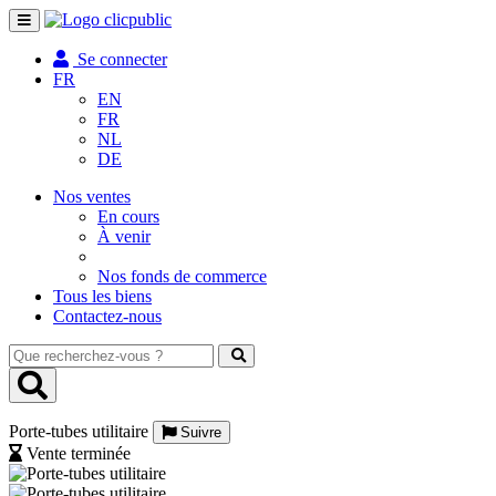
Toggle
navigation
Se connecter
FR
EN
FR
NL
DE
Nos ventes
En cours
À venir
Nos fonds de commerce
Tous les biens
Contactez-nous
Que
recherchez-
vous
?
Porte-tubes utilitaire
Suivre
Vente terminée