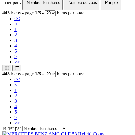
Trier par :
Nombre d'enchères
Nombre de vues
Par prix
443
biens - page
1/6
-
biens par page
<<
<
1
2
3
4
5
>
>>
443
biens - page
1/6
-
biens par page
<<
<
1
2
3
4
5
>
>>
Filtrer par