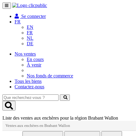
Toggle
navigation
Se connecter
FR
EN
FR
NL
DE
Nos ventes
En cours
À venir
Nos fonds de commerce
Tous les biens
Contactez-nous
Que
recherchez-
vous
?
Liste des ventes aux enchères pour la région Brabant Wallon
Ventes aux enchères en Brabant Wallon