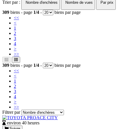
Trier par :
Nombre d'enchères
Nombre de vues
Par prix
309
biens - page
1/4
-
biens par page
<<
<
1
2
3
4
>
>>
309
biens - page
1/4
-
biens par page
<<
<
1
2
3
4
>
>>
Filtrer par
environ 40 heures
Suivre