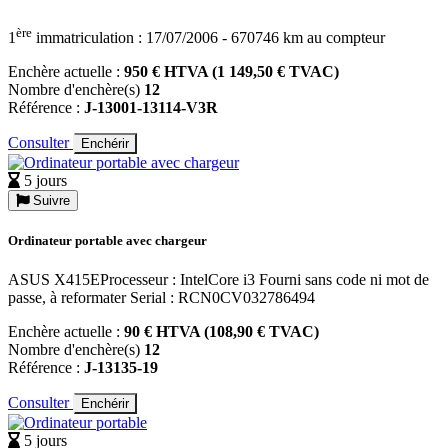
ère
1
immatriculation : 17/07/2006 - 670746 km au compteur
Enchère actuelle :
950 € HTVA (1 149,50 € TVAC)
Nombre d'enchère(s)
12
Référence :
J-13001-13114-V3R
Consulter
Enchérir
5 jours
Suivre
Ordinateur portable avec chargeur
ASUS X415EProcesseur : IntelCore i3 Fourni sans code ni mot de
passe, à reformater Serial : RCN0CV032786494
Enchère actuelle :
90 € HTVA (108,90 € TVAC)
Nombre d'enchère(s)
12
Référence :
J-13135-19
Consulter
Enchérir
5 jours