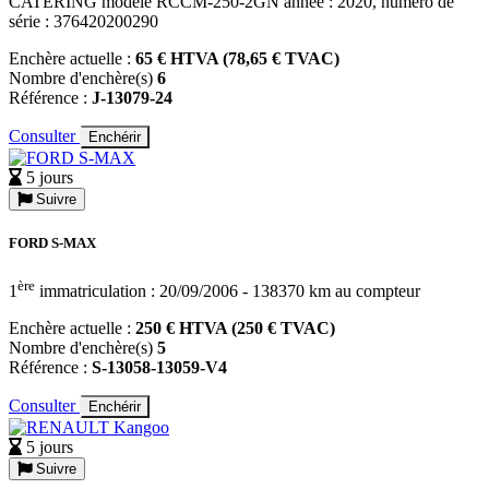
CATERING modèle RCCM-250-2GN année : 2020, numéro de
série : 376420200290
Enchère actuelle :
65 € HTVA (78,65 € TVAC)
Nombre d'enchère(s)
6
Référence :
J-13079-24
Consulter
Enchérir
5 jours
Suivre
FORD S-MAX
ère
1
immatriculation : 20/09/2006 - 138370 km au compteur
Enchère actuelle :
250 € HTVA (250 € TVAC)
Nombre d'enchère(s)
5
Référence :
S-13058-13059-V4
Consulter
Enchérir
5 jours
Suivre