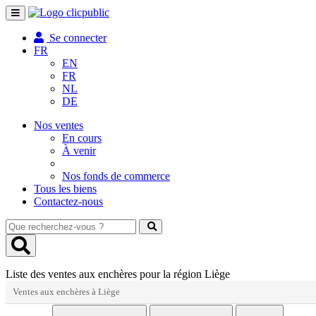
Toggle
navigation
Se connecter
FR
EN
FR
NL
DE
Nos ventes
En cours
À venir
Nos fonds de commerce
Tous les biens
Contactez-nous
Que
recherchez-
vous
?
Liste des ventes aux enchères pour la région Liège
Ventes aux enchères à Liège