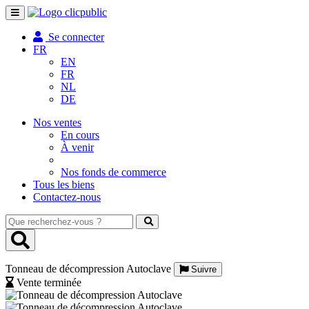
Toggle
navigation
Se connecter
FR
EN
FR
NL
DE
Nos ventes
En cours
À venir
Nos fonds de commerce
Tous les biens
Contactez-nous
Que
recherchez-
vous
?
Tonneau de décompression Autoclave
Suivre
Vente terminée