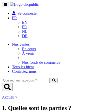
Toggle
navigation
Se connecter
FR
EN
FR
NL
DE
Nos ventes
En cours
À venir
Nos fonds de commerce
Tous les biens
Contactez-nous
Que
recherchez-
vous
?
Accueil
>
1. Quelles sont les parties ?