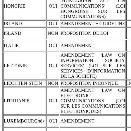
‘HUNGARIAN ACT ON
HONGRIE
OUI
COMMUNICATIONS’ (LOI
HONGROISE SUR LES
COMMUNICATIONS)
IRLAND
OUI
AMENDEMENT + GUIDELINE
ISLAND
NON
PROPOSITION DE LOI
ITALIE
OUI
AMENDEMENT
AMENDEMENT ‘LAW ON
INFORMATION SOCIETY
LETTONIE
OUI
SERVICES’ (LOI SUR LES
SERVICES D’INFORMATION
DE LA SOCIETE)
LIECHTEN-STEIN
NON
PROPOSITION INCONNUE
I
AMENDEMENT ‘LAW ON
ELECTRONIC
LITHUANIE
OUI
COMMUNICATIONS’ (LOI
SUR LES COMMUNICATIONS
ELECTRONIQUES)
LUXEMBOURG/td>
OUI
AMENDEMENT