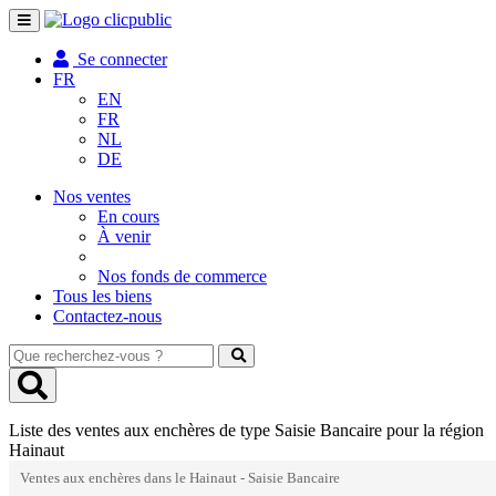
Toggle
navigation
Se connecter
FR
EN
FR
NL
DE
Nos ventes
En cours
À venir
Nos fonds de commerce
Tous les biens
Contactez-nous
Que
recherchez-
vous
?
Liste des ventes aux enchères de type Saisie Bancaire pour la région
Hainaut
Ventes aux enchères dans le Hainaut - Saisie Bancaire