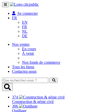
Toggle
navigation
Se connecter
FR
EN
FR
NL
DE
Nos ventes
En cours
À venir
Nos fonds de commerce
Tous les biens
Contactez-nous
Que
recherchez-
vous
?
374
Construction & génie civil
306
Outillage