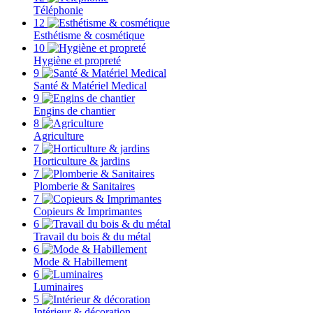
Téléphonie
12
Esthétisme & cosmétique
10
Hygiène et propreté
9
Santé & Matériel Medical
9
Engins de chantier
8
Agriculture
7
Horticulture & jardins
7
Plomberie & Sanitaires
7
Copieurs & Imprimantes
6
Travail du bois & du métal
6
Mode & Habillement
6
Luminaires
5
Intérieur & décoration