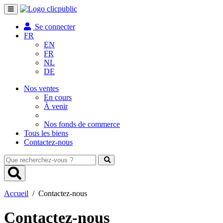
Toggle
navigation
Se connecter
FR
EN
FR
NL
DE
Nos ventes
En cours
À venir
Nos fonds de commerce
Tous les biens
Contactez-nous
Que
recherchez-
vous
?
Accueil
/
Contactez-nous
Contactez-nous