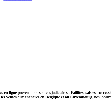
es en ligne
provenant de sources judiciaires :
Faillites
,
saisies
,
success
s
les ventes aux enchères en Belgique et au Luxembourg
, nos locau