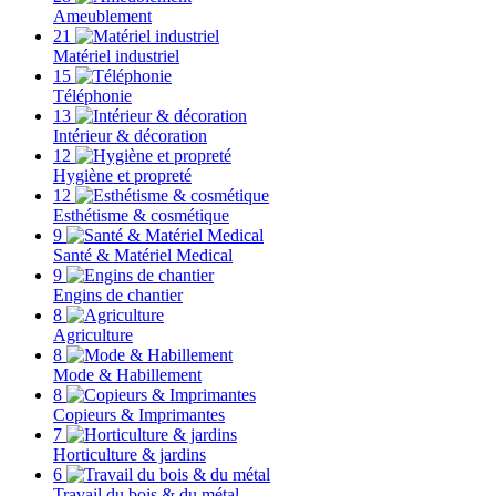
Ameublement
21
Matériel industriel
15
Téléphonie
13
Intérieur & décoration
12
Hygiène et propreté
12
Esthétisme & cosmétique
9
Santé & Matériel Medical
9
Engins de chantier
8
Agriculture
8
Mode & Habillement
8
Copieurs & Imprimantes
7
Horticulture & jardins
6
Travail du bois & du métal