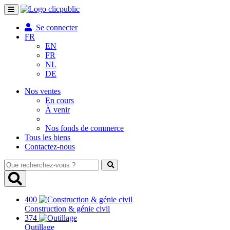
Toggle
navigation
Se connecter
FR
EN
FR
NL
DE
Nos ventes
En cours
À venir
Nos fonds de commerce
Tous les biens
Contactez-nous
Que
recherchez-
vous
?
400
Construction & génie civil
374
Outillage