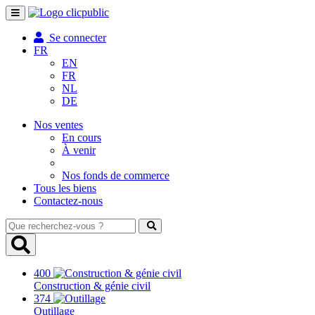
Toggle
navigation
Se connecter
FR
EN
FR
NL
DE
Nos ventes
En cours
À venir
Nos fonds de commerce
Tous les biens
Contactez-nous
Que
recherchez-
vous
?
400
Construction & génie civil
374
Outillage