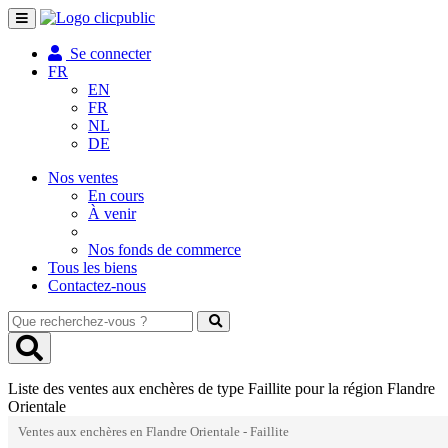
Toggle
navigation
Se connecter
FR
EN
FR
NL
DE
Nos ventes
En cours
À venir
Nos fonds de commerce
Tous les biens
Contactez-nous
Que
recherchez-
vous
?
Liste des ventes aux enchères de type Faillite pour la région Flandre
Orientale
Ventes aux enchères en Flandre Orientale - Faillite