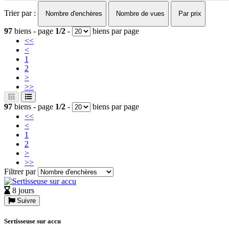
Trier par :
Nombre d'enchères
Nombre de vues
Par prix
97
biens - page
1/2
-
biens par page
<<
<
1
2
>
>>
97
biens - page
1/2
-
biens par page
<<
<
1
2
>
>>
Filtrer par
8 jours
Suivre
Sertisseuse sur accu