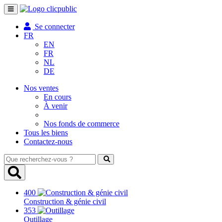
Toggle
navigation
Se connecter
FR
EN
FR
NL
DE
Nos ventes
En cours
À venir
Nos fonds de commerce
Tous les biens
Contactez-nous
Que
recherchez-
vous
?
400
Construction & génie civil
353
Outillage