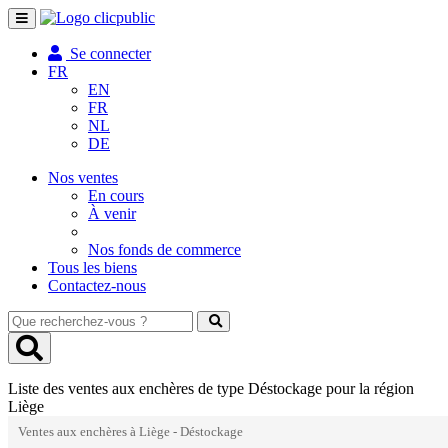
Toggle
navigation
Se connecter
FR
EN
FR
NL
DE
Nos ventes
En cours
À venir
Nos fonds de commerce
Tous les biens
Contactez-nous
Que
recherchez-
vous
?
Liste des ventes aux enchères de type Déstockage pour la région
Liège
Ventes aux enchères à Liège - Déstockage