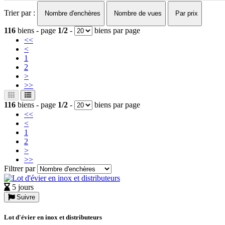
Trier par :
Nombre d'enchères
Nombre de vues
Par prix
116
biens - page
1/2
-
biens par page
<<
<
1
2
>
>>
116
biens - page
1/2
-
biens par page
<<
<
1
2
>
>>
Filtrer par
5 jours
Suivre
Lot d'évier en inox et distributeurs