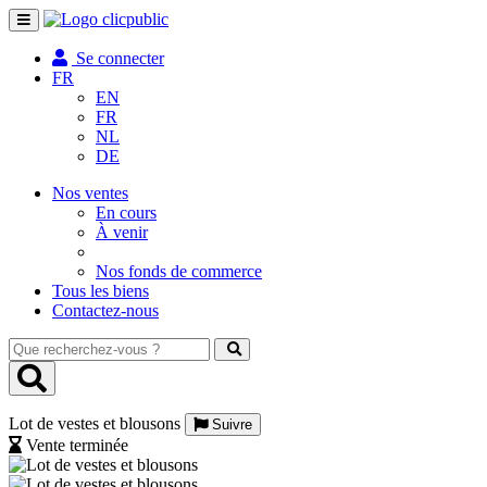
Toggle
navigation
Se connecter
FR
EN
FR
NL
DE
Nos ventes
En cours
À venir
Nos fonds de commerce
Tous les biens
Contactez-nous
Que
recherchez-
vous
?
Lot de vestes et blousons
Suivre
Vente terminée