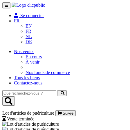
Toggle
navigation
Se connecter
FR
EN
FR
NL
DE
Nos ventes
En cours
À venir
Nos fonds de commerce
Tous les biens
Contactez-nous
Que
recherchez-
vous
?
Lot d'articles de puériculture
Suivre
Vente terminée