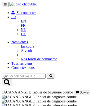
Toggle
navigation
Se connecter
FR
EN
FR
NL
DE
Nos ventes
En cours
À venir
Nos fonds de commerce
Tous les biens
Contactez-nous
Que
recherchez-
vous
?
JACANA ANGLE Tablier de baignoire courbe
Suivre