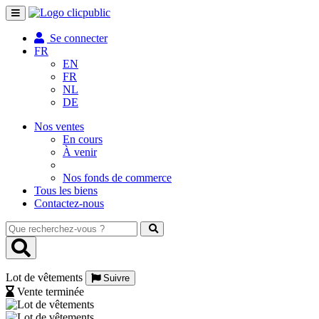
Toggle
navigation
Se connecter
FR
EN
FR
NL
DE
Nos ventes
En cours
À venir
Nos fonds de commerce
Tous les biens
Contactez-nous
Que
recherchez-
vous
?
Lot de vêtements
Suivre
Vente terminée