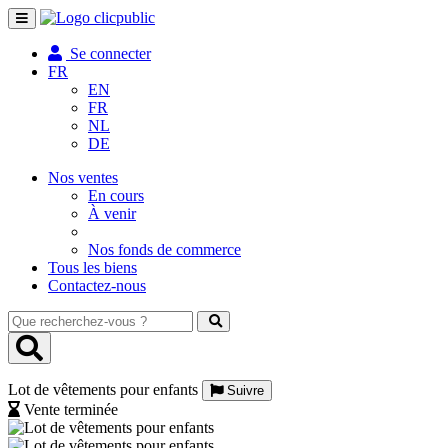
Toggle
navigation
Se connecter
FR
EN
FR
NL
DE
Nos ventes
En cours
À venir
Nos fonds de commerce
Tous les biens
Contactez-nous
Que
recherchez-
vous
?
Lot de vêtements pour enfants
Suivre
Vente terminée