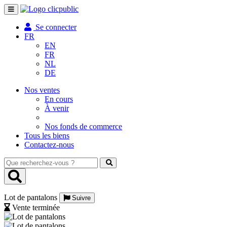
Toggle
navigation
Se connecter
FR
EN
FR
NL
DE
Nos ventes
En cours
À venir
Nos fonds de commerce
Tous les biens
Contactez-nous
Que
recherchez-
vous
?
Lot de pantalons
Suivre
Vente terminée