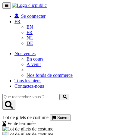
Toggle
navigation
Se connecter
FR
EN
FR
NL
DE
Nos ventes
En cours
À venir
Nos fonds de commerce
Tous les biens
Contactez-nous
Que
recherchez-
vous
?
Lot de gilets de costume
Suivre
Vente terminée