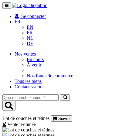
Toggle
navigation
Se connecter
FR
EN
FR
NL
DE
Nos ventes
En cours
À venir
Nos fonds de commerce
Tous les biens
Contactez-nous
Que
recherchez-
vous
?
Lot de couches et tétines
Suivre
Vente terminée