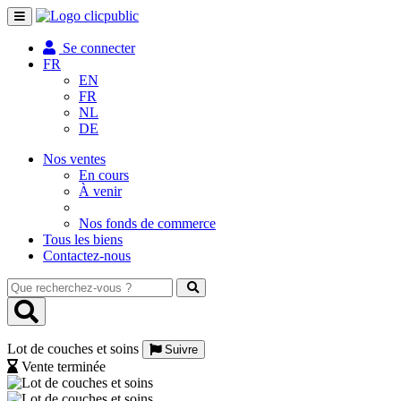
Toggle
navigation
Se connecter
FR
EN
FR
NL
DE
Nos ventes
En cours
À venir
Nos fonds de commerce
Tous les biens
Contactez-nous
Que
recherchez-
vous
?
Lot de couches et soins
Suivre
Vente terminée