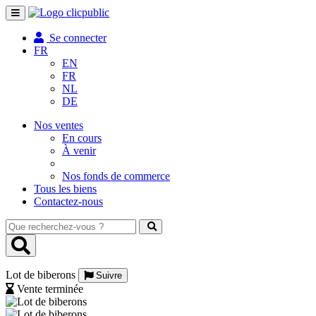
Toggle
navigation
Se connecter
FR
EN
FR
NL
DE
Nos ventes
En cours
À venir
Nos fonds de commerce
Tous les biens
Contactez-nous
Que
recherchez-
vous
?
Lot de biberons
Suivre
Vente terminée